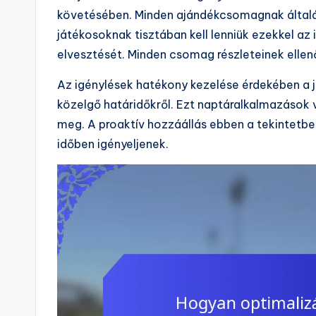
követésében. Minden ajándékcsomagnak általáb
játékosoknak tisztában kell lenniük ezekkel az 
elvesztését. Minden csomag részleteinek ellenő
Az igénylések hatékony kezelése érdekében a j
közelgő határidőkről. Ezt naptáralkalmazások 
meg. A proaktív hozzáállás ebben a tekintetben
időben igényeljenek.