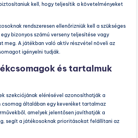
tosítaniuk kell, hogy teljesítik a követelményeket
kosoknak rendszeresen ellenőrizniük kell a szükséges
 egy bizonyos számú verseny teljesítése vagy
t meg. A játékban való aktív részvétel növeli az
somagot igényelni tudják.
ndékcsomagok és tartalmuk
ek szekciójának elérésével azonosíthatják a
n csomag általában egy keveréket tartalmaz
árművekből, amelyek jelentősen javíthatják a
 segít a játékosoknak prioritásokat felállítani az