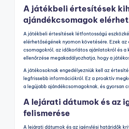
A játékbeli értesítések ki
ajándékcsomagok elérhe
A játékbeli értesítések létfontosságú eszköz
elérhetőségének nyomon követésére. Ezek az ér
csomagokról, az időkorlátos ajánlatokról és a
ellenőrzése megakadályozhatja, hogy a játéko
A játékosoknak engedélyezniük kell az értesít
legfrissebb információkról. Ez a proaktív megk
a legújabb ajándékcsomagoknak, és gyorsan cs
A lejárati dátumok és az i
felismerése
A lejárati dátumok és az igénylési határidők kr