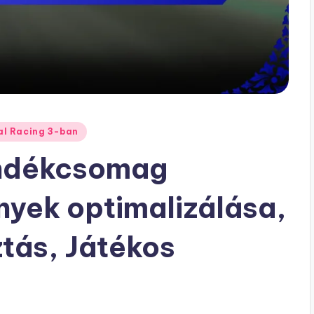
l Racing 3-ban
ándékcsomag
yek optimalizálása,
tás, Játékos