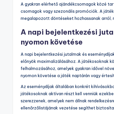
A gyakran elérhető ajándékcsomagok közé ta
csomagok vagy szezonális promóciók. A játékos
megalapozott döntéseket hozhassanak arról, m
A napi bejelentkezési jut
nyomon követése
A napi bejelentkezési jutalmak és eseménydíj
előnyök maximalizálásához. A játékosoknak köv
felhalmozásához, amelyek gyakran idővel növe
nyomon követése a játék naptárán vagy értesít
Az eseménydíjak általában konkrét kihívásokba
játékosoknak aktívan részt kell venniük ezekb
szerezzenek, amelyek nem állnak rendelkezésr
ellenőrzőlistájának vezetése segíthet biztosít