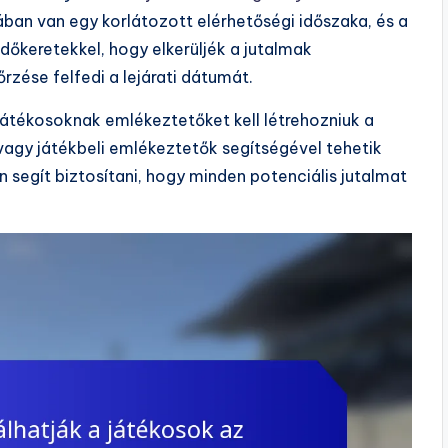
an van egy korlátozott elérhetőségi időszaka, és a
időkeretekkel, hogy elkerüljék a jutalmak
rzése felfedi a lejárati dátumát.
átékosoknak emlékeztetőket kell létrehozniuk a
vagy játékbeli emlékeztetők segítségével tehetik
 segít biztosítani, hogy minden potenciális jutalmat