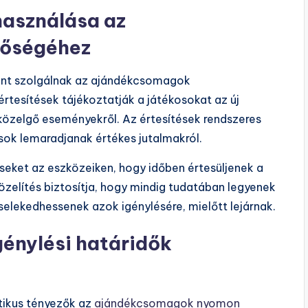
használása az
tőségéhez
ként szolgálnak az ajándékcsomagok
tesítések tájékoztatják a játékosokat az új
 közelgő eseményekről. Az értesítések rendszeres
sok lemaradjanak értékes jutalmakról.
éseket az eszközeiken, hogy időben értesüljenek a
özelítés biztosítja, hogy mindig tudatában legyenek
elekedhessenek azok igénylésére, mielőtt lejárnak.
génylési határidők
itikus tényezők az
ajándékcsomagok nyomon