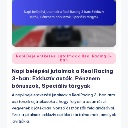
Posted
Napi Bejelentkezési Jutalmak a Real Racing 3-
ban
in
Napi belépési jutalmak a Real Racing
3-ban: Exkluzív autók, Pénznem
bónuszok, Speciális tárgyak
A napi bejelentkezési jutalmak a Real Racing 3-ban arra
ösztönzik a játékosokat, hogy folyamatosan részt
vegyenek a játékban, vonzó ösztönzők felajánlásával.
Ezek a jutalmak exkluzív autókat tartalmaznak, amelyek
javítják a…