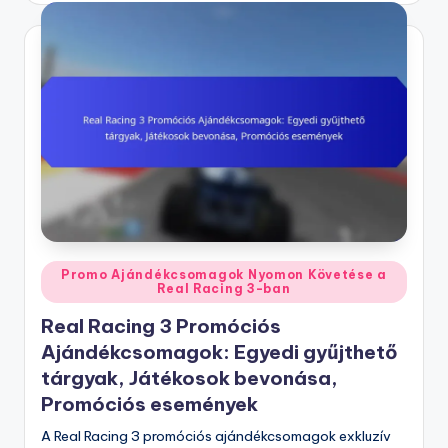
Posted
Promo Ajándékcsomagok Nyomon Követése a
Real Racing 3-ban
in
Real Racing 3 Promóciós
Ajándékcsomagok: Egyedi gyűjthető
tárgyak, Játékosok bevonása,
Promóciós események
A Real Racing 3 promóciós ajándékcsomagok exkluzív