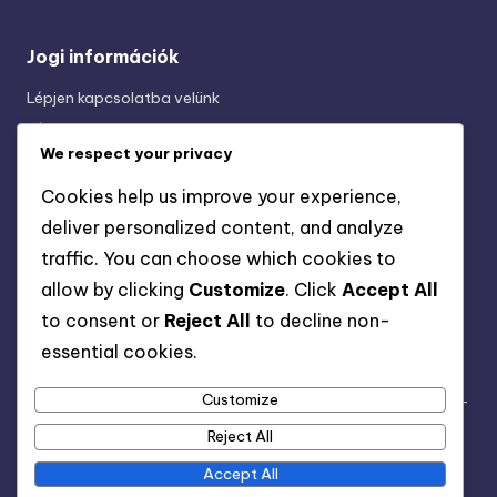
Jogi információk
Lépjen kapcsolatba velünk
Rólunk
We respect your privacy
Szolgáltatási feltételek
Sütiszabályzat
Cookies help us improve your experience,
Adatvédelmi irányelvek
deliver personalized content, and analyze
traffic. You can choose which cookies to
allow by clicking
Customize
. Click
Accept All
Kategóriák
to consent or
Reject All
to decline non-
Korlátozott ideig tartó esemény díjak a Real Racing 3-ban
essential cookies.
Napi Bejelentkezési Jutalmak a Real Racing 3-ban
Customize
Promo Ajándékcsomagok Nyomon Követése a Real Racing 3-
ban
Reject All
Accept All