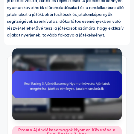
játékbeli valuta, autók és fejlesztések. A játékosok könnyen
20/02/2026
Korlátozott idejű esemény díjai a Real Ra
nyomon követhetik előrehaladásukat és a rendelkezésre álló
20/02/2026
jutalmakat a játékbeli értesítések és jutalomképernyők
Korlátozott idejű esemény díjai a Real R
19/02/2026
segítségével. Ezenkívül az időkorlátos eseményekben való
Napi belépési jutalmak a Real Racing 3-
részvétel lehetővé teszi a játékosok számára, hogy exkluzív
19/02/2026
Real Racing 3 Ajándékcsomagok: Ajánlat
díjakat nyerjenek, tovább fokozva a játékélményt.
18/02/2026
Promo Ajándékcsomagok a Real Racing 3-
18/02/2026
Real Racing 3 Esemény Díjak: Szezonális 
17/02/2026
Real Racing 3 Napi Bejelentkezési Jutalm
17/02/2026
Promo Ajándékcsomagok a Real Racing 3-
16/02/2026
Promo Ajándékcsomagok a Real Racing 3-
16/02/2026
Napi belépési jutalmak a Real Racing 3-b
13/02/2026
Korlátozott idejű esemény díjai a Real R
12/02/2026
Real Racing 3 Napi Bejelentkezési Jutal
11/02/2026
Napi belépési jutalmak a Real Racing 3-
11/02/2026
Napi Bejelentkezési Jutalmak a Real Raci
11/02/2026
Promo Ajándékcsomagok a Real Racing 3-
Posted
Promo Ajándékcsomagok Nyomon Követése a
10/02/2026