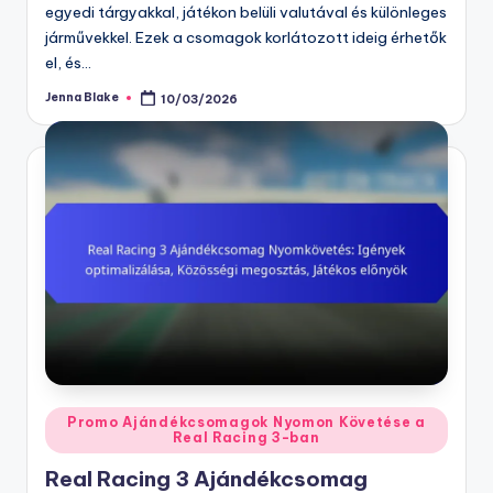
egyedi tárgyakkal, játékon belüli valutával és különleges
járművekkel. Ezek a csomagok korlátozott ideig érhetők
el, és…
Jenna Blake
10/03/2026
Posted
by
Posted
Promo Ajándékcsomagok Nyomon Követése a
Real Racing 3-ban
in
Real Racing 3 Ajándékcsomag