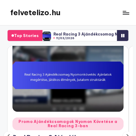
felvetelizo.hu
Skip
to
content
Real Racing 3 Ajándékcsomag Nyomonköve
Top Stories
11/03/2026
Korlátozott idejű esemény díjak a Real R
11/03/2026
Real Racing 3 Promóciós Ajándékcsomagok:
10/03/2026
Real Racing 3 Ajándékcsomag Nyomköveté
10/03/2026
Real Racing 3 Ajándékcsomagok: Szezonáli
10/03/2026
Napi belépési jutalmak a Real Racing 3-b
09/03/2026
Real Racing 3 Napi Bejelentkezési Jutalm
06/03/2026
Real Racing 3 Különleges Esemény Díjak: 
06/03/2026
Real Racing 3 Napi Bejelentkezés: Jutal
06/03/2026
Real Racing 3 Promóciós Ajándékcsomago
05/03/2026
Posted
P
Promo Ajándékcsomagok Nyomon Követése a
Real Racing 3 Korlátozott Idejű Eseménye
Real Racing 3-ban
05/03/2026
in
i
Korlátozott idejű esemény díjak a Real R
04/03/2026