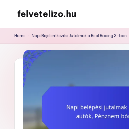
felvetelizo.hu
Skip
to
content
Home
-
Napi Bejelentkezési Jutalmak a Real Racing 3-ban