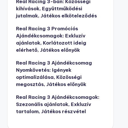
Real Racing 3-ban: Közösségi
kihívások, Együttműködési
jutalmak, Játékos elköteleződés
Real Racing 3 Promóciós
Ajándékcsomagok: Exkluzív
ajánlatok, Korlátozott ideig
elérhető, Játékos előnyök
Real Racing 3 Ajándékcsomag
Nyomkövetés: Igények
optimalizálása, Közösségi
megosztás, Játékos előnyök
Real Racing 3 Ajándékcsomagok:
Szezonális ajánlatok, Exkluzív
tartalom, Játékos részvétel