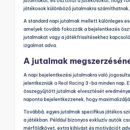
jutalmakat, és ösztönzi a játékosokat, hogy f
játékosok különböző jutalmakra számíthatnak, 
A standard napi jutalmak mellett különleges e
amelyek tovább fokozzák a bejelentkezés ösz
jutalmakat vagy a játékfrissítésekhez kapcso
izgalmat adva.
A jutalmak megszerzéséne
A napi bejelentkezési jutalmakra való jogosult
jelentkezniük
a Real Racing
3-ba minden nap. Ez
összegyűjtött jutalmak elvesztését eredményez
naponta bejelentkezzenek, hogy maximalizálják
Továbbá, egyes jutalmak specifikus játékos sz
a játékban. Például bizonyos exkluzív autók cs
mérföldkövet, extra kihívást és motivációt adv