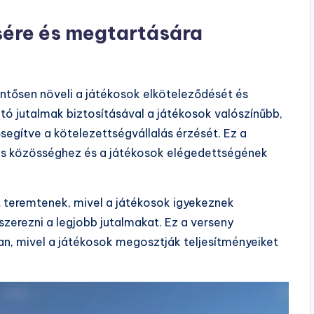
sére és megtartására
entősen növeli a játékosok elköteleződését és
ó jutalmak biztosításával a játékosok valószínűbb,
segítve a kötelezettségvállalás érzését. Ez a
os közösséghez és a játékosok elégedettségének
 teremtenek, mivel a játékosok igyekeznek
zerezni a legjobb jutalmakat. Ez a verseny
an, mivel a játékosok megosztják teljesítményeiket