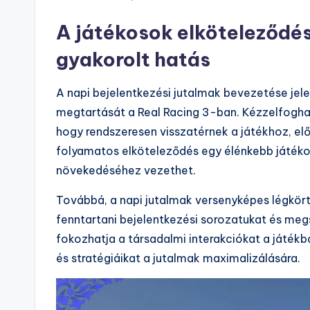
A játékosok elköteleződé
gyakorolt hatás
A napi bejelentkezési jutalmak bevezetése jel
megtartását a Real Racing 3-ban. Kézzelfoghat
hogy rendszeresen visszatérnek a játékhoz, elő
folyamatos elköteleződés egy élénkebb játék
növekedéséhez vezethet.
Továbbá, a napi jutalmak versenyképes légkört
fenntartani bejelentkezési sorozatukat és megs
fokozhatja a társadalmi interakciókat a játékb
és stratégiáikat a jutalmak maximalizálására.