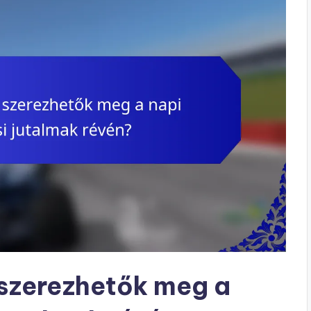
 szerezhetők meg a