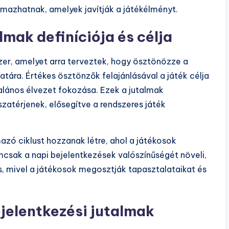
mazhatnak, amelyek javítják a játékélményt.
lmak definíciója és célja
szer, amelyet arra terveztek, hogy ösztönözze a
tára. Értékes ösztönzők felajánlásával a játék célja
alános élvezet fokozása. Ezek a jutalmak
zatérjenek, elősegítve a rendszeres játék
azó ciklust hozzanak létre, ahol a játékosok
mcsak a napi bejelentkezések valószínűségét növeli,
, mivel a játékosok megosztják tapasztalataikat és
jelentkezési jutalmak