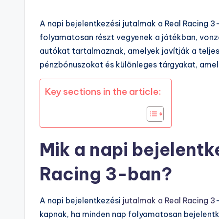
A napi bejelentkezési jutalmak a Real Racing 3
folyamatosan részt vegyenek a játékban, vonzó
autókat tartalmaznak, amelyek javítják a telje
pénzbónuszokat és különleges tárgyakat, amely
Key sections in the article:
Mik a napi bejelentk
Racing 3-ban?
A napi bejelentkezési
jutalmak a Real Racing 3
kapnak, ha minden nap folyamatosan bejelentke