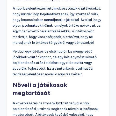
A napi bejelentkezési jutalmak ösztönzik a játékosokat,
hogy minden nap bejelentkezzenek, így szokássá válik,
hogy kapcsolatban maradjanak a játékkal. Azáltal, hogy
olyan jutalmakat kínálnak, amelyek értéke növekszik az
egymást követő bejelentkezésekkel, a játékosokat
motiválja, hogy visszatérjenek, biztosítva, hogy ne
maradjanak le értékes tárgyakról vagy bónuszokról.
Például egy játékos az első napján kis mennyiségű
játékbeli valutát kaphat, de egy hét egymást követő
bejelentkezés után feloldhat egy ritka autót vagy
speciális fejlesztést. Ez a szintenkénti jutalmazási
rendszer jelentősen növeli a napi részvételt.
Növeli a játékosok
megtartását
A következetes ösztönzők biztosításával a napi
bejelentkezési jutalmak segítenek növelni a játékosok
megtartását. A játékosok kevésbé valószínű, hogy