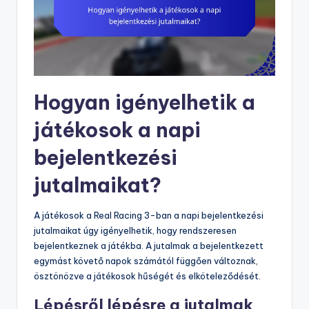
Hogyan igényelhetik a
játékosok a napi
bejelentkezési
jutalmaikat?
A játékosok a Real Racing 3-ban a napi bejelentkezési
jutalmaikat úgy igényelhetik, hogy rendszeresen
bejelentkeznek a játékba. A jutalmak a bejelentkezett
egymást követő napok számától függően változnak,
ösztönözve a játékosok hűségét és elköteleződését.
Lépésről lépésre a jutalmak