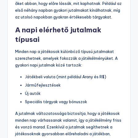
őket abban, hogy előre lássák, mit kaphatnak. Például az
első néhány napban gyakori jutalmakat kínálhatnak, míg
az utolsó napokban gyakran értékesebb tárgyakat.
A napi elérhető jutalmak
típusai
Minden nap a játékosok különböző típusú jutalmakat
szerezhetnek, amelyek fokozzák a játékélményüket. A
gyakori napi jutalmak közé tartozik:
Játékbeli valuta (mint például Arany és R$)
Járműfejlesztések
Új autók
Speciális tárgyak vagy bónuszok
A jutalmak változatossága biztosítja, hogy a játékosok
minden nap várhassanak valamit, így a játékélmény friss
és vonzó marad. Ezenkívül a jutalmak segíthetnek a
játékosoknak gyorsabban előrehaladni a játékban,