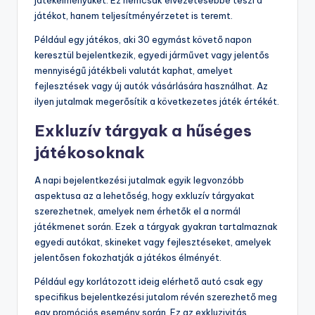
játékélményüket. Ez nemcsak élvezetesebbé teszi a
játékot, hanem teljesítményérzetet is teremt.
Például egy játékos, aki 30 egymást követő napon
keresztül bejelentkezik, egyedi járművet vagy jelentős
mennyiségű játékbeli valutát kaphat, amelyet
fejlesztések vagy új autók vásárlására használhat. Az
ilyen jutalmak megerősítik a következetes játék értékét.
Exkluzív tárgyak a hűséges
játékosoknak
A napi bejelentkezési jutalmak egyik legvonzóbb
aspektusa az a lehetőség, hogy exkluzív tárgyakat
szerezhetnek, amelyek nem érhetők el a normál
játékmenet során. Ezek a tárgyak gyakran tartalmaznak
egyedi autókat, skineket vagy fejlesztéseket, amelyek
jelentősen fokozhatják a játékos élményét.
Például egy korlátozott ideig elérhető autó csak egy
specifikus bejelentkezési jutalom révén szerezhető meg
egy promóciós esemény során. Ez az exkluzivitás