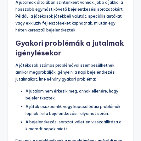
A jutalmak általában szintenként vannak, jobb díjakkal a
hosszabb egymást követő bejelentkezési sorozatokért.
Például a játékosok játékbeli valutát, speciális autókat
vagy exkluzív fejlesztéseket kaphatnak, miután egy
héten keresztül bejelentkeztek.
Gyakori problémák a jutalmak
igénylésekor
A játékosok számos problémával szembesülhetnek,
amikor megpróbálják igényelni a napi bejelentkezési
jutalmaikat. Íme néhány gyakori probléma:
A jutalom nem érkezik meg, annak ellenére, hogy
bejelentkeztek.
A játék összeomlik vagy kapcsolódási problémák
lépnek fel a bejelentkezési folyamat során.
A bejelentkezési sorozat véletlen visszaállítása a
kimaradt napok miatt.
Ezeknek a problémáknak a megoldásához győződj meg