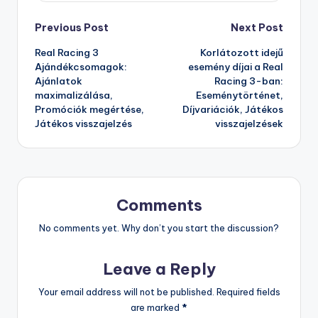
Post
Previous Post
Next Post
Real Racing 3
Korlátozott idejű
navigation
Ajándékcsomagok:
esemény díjai a Real
Ajánlatok
Racing 3-ban:
maximalizálása,
Eseménytörténet,
Promóciók megértése,
Díjvariációk, Játékos
Játékos visszajelzés
visszajelzések
Comments
No comments yet. Why don’t you start the discussion?
Leave a Reply
Your email address will not be published.
Required fields
are marked
*