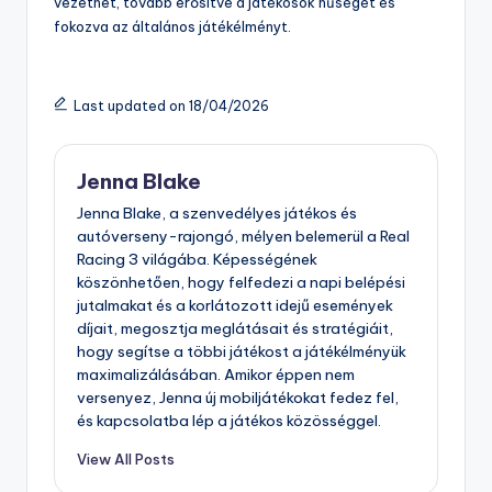
vezethet, tovább erősítve a játékosok hűségét és
fokozva az általános játékélményt.
Last updated on 18/04/2026
Jenna Blake
Jenna Blake, a szenvedélyes játékos és
autóverseny-rajongó, mélyen belemerül a Real
Racing 3 világába. Képességének
köszönhetően, hogy felfedezi a napi belépési
jutalmakat és a korlátozott idejű események
díjait, megosztja meglátásait és stratégiáit,
hogy segítse a többi játékost a játékélményük
maximalizálásában. Amikor éppen nem
versenyez, Jenna új mobiljátékokat fedez fel,
és kapcsolatba lép a játékos közösséggel.
View All Posts