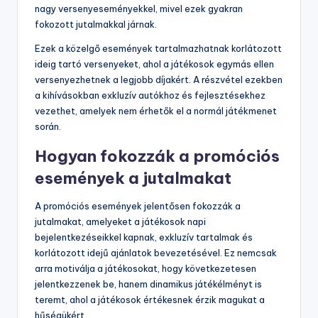
nagy versenyeseményekkel, mivel ezek gyakran
fokozott jutalmakkal járnak.
Ezek a közelgő események tartalmazhatnak korlátozott
ideig tartó versenyeket, ahol a játékosok egymás ellen
versenyezhetnek a legjobb díjakért. A részvétel ezekben
a kihívásokban exkluzív autókhoz és fejlesztésekhez
vezethet, amelyek nem érhetők el a normál játékmenet
során.
Hogyan fokozzák a promóciós
események a jutalmakat
A promóciós események jelentősen fokozzák a
jutalmakat, amelyeket a játékosok napi
bejelentkezéseikkel kapnak, exkluzív tartalmak és
korlátozott idejű ajánlatok bevezetésével. Ez nemcsak
arra motiválja a játékosokat, hogy következetesen
jelentkezzenek be, hanem dinamikus játékélményt is
teremt, ahol a játékosok értékesnek érzik magukat a
hűségükért.