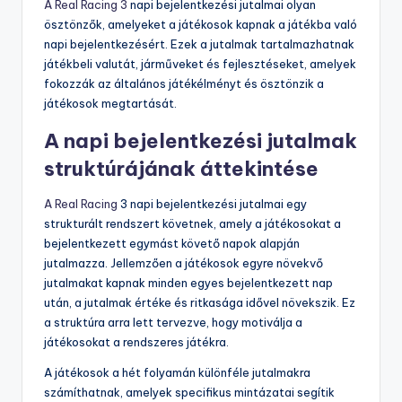
A Real Racing 3
napi bejelentkezési jutalmai olyan
ösztönzők, amelyeket a játékosok kapnak a játékba való
napi bejelentkezésért. Ezek a jutalmak tartalmazhatnak
játékbeli valutát, járműveket és fejlesztéseket, amelyek
fokozzák az általános játékélményt és ösztönzik a
játékosok megtartását.
A napi bejelentkezési jutalmak
struktúrájának áttekintése
A Real Racing
3 napi bejelentkezési jutalmai egy
strukturált rendszert követnek, amely a játékosokat a
bejelentkezett egymást követő napok alapján
jutalmazza. Jellemzően a játékosok egyre növekvő
jutalmakat kapnak minden egyes bejelentkezett nap
után, a jutalmak értéke és ritkasága idővel növekszik. Ez
a struktúra arra lett tervezve, hogy motiválja a
játékosokat a rendszeres játékra.
A játékosok a hét folyamán különféle jutalmakra
számíthatnak, amelyek specifikus mintázatai segítik