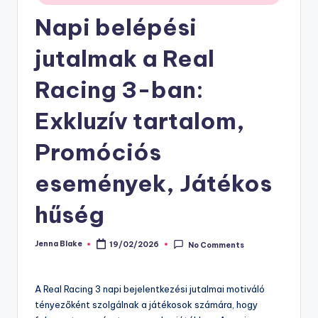
Napi belépési
jutalmak a Real
Racing 3-ban:
Exkluzív tartalom,
Promóciós
események, Játékos
hűség
Jenna Blake
19/02/2026
No Comments
Posted
by
A Real Racing 3 napi bejelentkezési jutalmai motiváló
tényezőként szolgálnak a játékosok számára, hogy