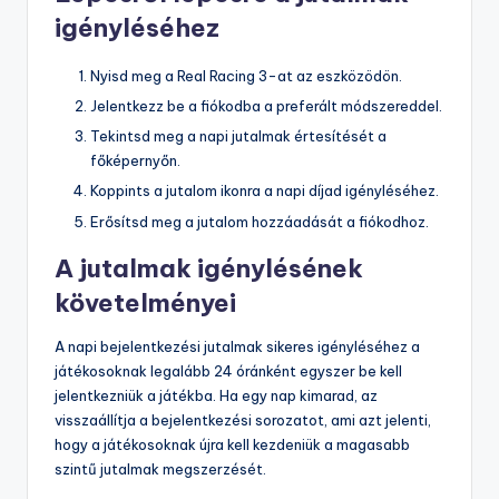
igényléséhez
Nyisd meg a Real Racing 3-at az eszközödön.
Jelentkezz be a fiókodba a preferált módszereddel.
Tekintsd meg a napi jutalmak értesítését a
főképernyőn.
Koppints a jutalom ikonra a napi díjad igényléséhez.
Erősítsd meg a jutalom hozzáadását a fiókodhoz.
A jutalmak igénylésének
követelményei
A napi bejelentkezési jutalmak sikeres igényléséhez a
játékosoknak legalább 24 óránként egyszer be kell
jelentkezniük a játékba. Ha egy nap kimarad, az
visszaállítja a bejelentkezési sorozatot, ami azt jelenti,
hogy a játékosoknak újra kell kezdeniük a magasabb
szintű jutalmak megszerzését.