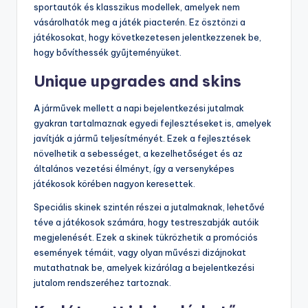
sportautók és klasszikus modellek, amelyek nem
vásárolhatók meg a játék piacterén. Ez ösztönzi a
játékosokat, hogy következetesen jelentkezzenek be,
hogy bővíthessék gyűjteményüket.
Unique upgrades and skins
A járművek mellett a napi bejelentkezési jutalmak
gyakran tartalmaznak egyedi fejlesztéseket is, amelyek
javítják a jármű teljesítményét. Ezek a fejlesztések
növelhetik a sebességet, a kezelhetőséget és az
általános vezetési élményt, így a versenyképes
játékosok körében nagyon keresettek.
Speciális skinek szintén részei a jutalmaknak, lehetővé
téve a játékosok számára, hogy testreszabják autóik
megjelenését. Ezek a skinek tükrözhetik a promóciós
események témáit, vagy olyan művészi dizájnokat
mutathatnak be, amelyek kizárólag a bejelentkezési
jutalom rendszeréhez tartoznak.