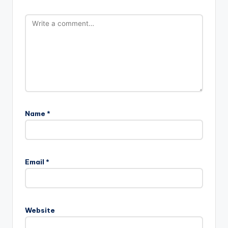
Name
*
Email
*
Website