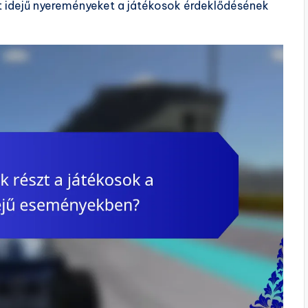
t idejű nyereményeket a játékosok érdeklődésének