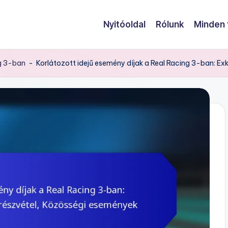
Nyitóoldal
Rólunk
Minden 
ng 3-ban
-
Korlátozott idejű esemény díjak a Real Racing 3-ban: Ex