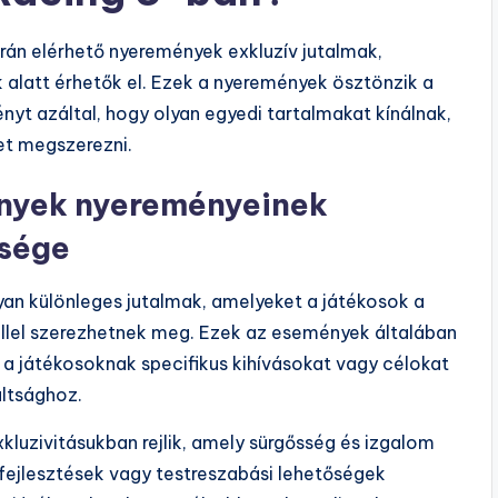
orán elérhető nyeremények exkluzív jutalmak,
 alatt érhetők el. Ezek a nyeremények ösztönzik a
nyt azáltal, hogy olyan egyedi tartalmakat kínálnak,
et megszerezni.
ények nyereményeinek
ősége
an különleges jutalmak, amelyeket a játékosok a
ellel szerezhetnek meg. Ezek az események általában
a játékosoknak specifikus kihívásokat vagy célokat
ultsághoz.
luzivitásukban rejlik, amely sürgősség és izgalom
 fejlesztések vagy testreszabási lehetőségek