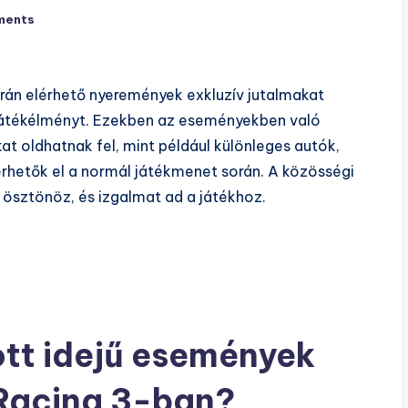
ments
orán elérhető nyeremények exkluzív jutalmakat
 játékélményt. Ezekben az eseményekben való
at oldhatnak fel, mint például különleges autók,
érhetők el a normál játékmenet során. A közösségi
 ösztönöz, és izgalmat ad a játékhoz.
ott idejű események
 Racing 3-ban?