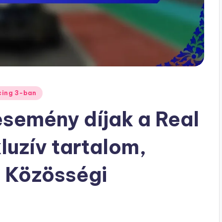
cing 3-ban
esemény díjak a Real
luzív tartalom,
, Közösségi