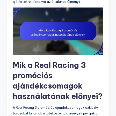
ajánlatokról, fokozva az általános élményt.
Mik a Real Racing 3
promóciós
ajándékcsomagok
használatának előnyei?
A Real Racing 3 promóciós ajándékcsomagok exkluzív
tárgyakat kínálnak a játékosoknak, amelyek javítják a