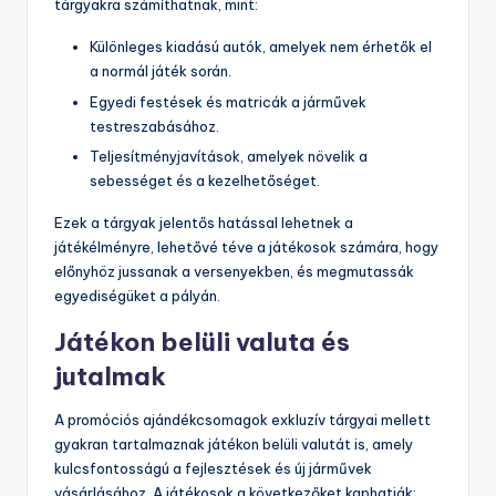
tárgyakra számíthatnak, mint:
Különleges kiadású autók, amelyek nem érhetők el
a normál játék során.
Egyedi festések és matricák a járművek
testreszabásához.
Teljesítményjavítások, amelyek növelik a
sebességet és a kezelhetőséget.
Ezek a tárgyak jelentős hatással lehetnek a
játékélményre, lehetővé téve a játékosok számára, hogy
előnyhöz jussanak a versenyekben, és megmutassák
egyediségüket a pályán.
Játékon belüli valuta és
jutalmak
A promóciós ajándékcsomagok exkluzív tárgyai mellett
gyakran tartalmaznak játékon belüli valutát is, amely
kulcsfontosságú a fejlesztések és új járművek
vásárlásához. A játékosok a következőket kaphatják: