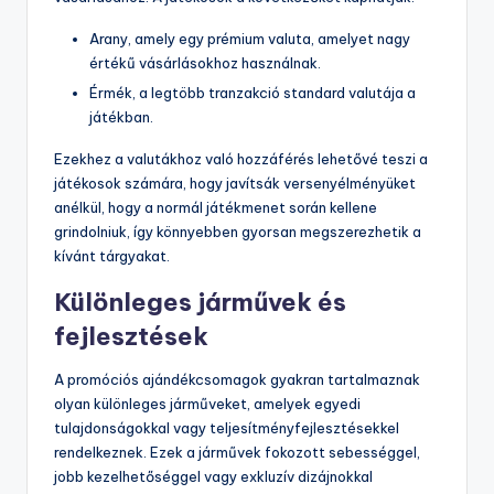
Arany, amely egy prémium valuta, amelyet nagy
értékű vásárlásokhoz használnak.
Érmék, a legtöbb tranzakció standard valutája a
játékban.
Ezekhez a valutákhoz való hozzáférés lehetővé teszi a
játékosok számára, hogy javítsák versenyélményüket
anélkül, hogy a normál játékmenet során kellene
grindolniuk, így könnyebben gyorsan megszerezhetik a
kívánt tárgyakat.
Különleges járművek és
fejlesztések
A promóciós ajándékcsomagok gyakran tartalmaznak
olyan különleges járműveket, amelyek egyedi
tulajdonságokkal vagy teljesítményfejlesztésekkel
rendelkeznek. Ezek a járművek fokozott sebességgel,
jobb kezelhetőséggel vagy exkluzív dizájnokkal