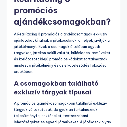
promóciós
ajándékcsomagokban?
A Real Racing 3 promóciós ajándékcsomagok exkluzív
ajánlatokat kínálnak a játékosoknak, amelyek javítják a
játékélményt. Ezek a csomagok általában egyedi
tárgyakat, játékon belüli valutát, különleges járműveket
és korlátozott idejű promóciós kódokat tartalmaznak,
mindezt a játékélmény és az elköteleződés fokozása
érdekében.
A csomagokban található
exkluzív tárgyak típusai
A promóciós ajándékcsomagokban található exkluzív
tárgyak változatosak, de gyakran tartalmaznak
teljesítményfejlesztéseket, testreszabási
lehetőségeket és egyedi járműveket. A játékosok olyan