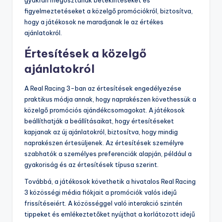
figyelmeztetéseket a közelgő promóciókról, biztosítva,
hogy a játékosok ne maradjanak le az értékes
ajánlatokról.
Értesítések a közelgő
ajánlatokról
A Real Racing 3-ban az értesítések engedélyezése
praktikus módja annak, hogy naprakészen követhessük a
közelgő promóciós ajándékcsomagokat. A játékosok
beállíthatják a beállításaikat, hogy értesítéseket
kapjanak az új ajánlatokról, biztosítva, hogy mindig
naprakészen értesüljenek. Az értesítések személyre
szabhatók a személyes preferenciák alapján, például a
gyakoriság és az értesítések típusa szerint.
Továbbá, a játékosok követhetik a hivatalos Real Racing
3 közösségi média fiókjait a promóciók valós idejű
frissítéseiért. A közösséggel való interakció szintén
tippeket és emlékeztetőket nyújthat a korlátozott idejű