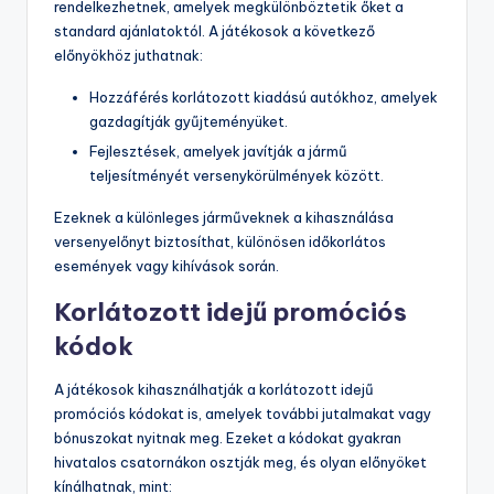
rendelkezhetnek, amelyek megkülönböztetik őket a
standard ajánlatoktól. A játékosok a következő
előnyökhöz juthatnak:
Hozzáférés korlátozott kiadású autókhoz, amelyek
gazdagítják gyűjteményüket.
Fejlesztések, amelyek javítják a jármű
teljesítményét versenykörülmények között.
Ezeknek a különleges járműveknek a kihasználása
versenyelőnyt biztosíthat, különösen időkorlátos
események vagy kihívások során.
Korlátozott idejű promóciós
kódok
A játékosok kihasználhatják a korlátozott idejű
promóciós kódokat is, amelyek további jutalmakat vagy
bónuszokat nyitnak meg. Ezeket a kódokat gyakran
hivatalos csatornákon osztják meg, és olyan előnyöket
kínálhatnak, mint: