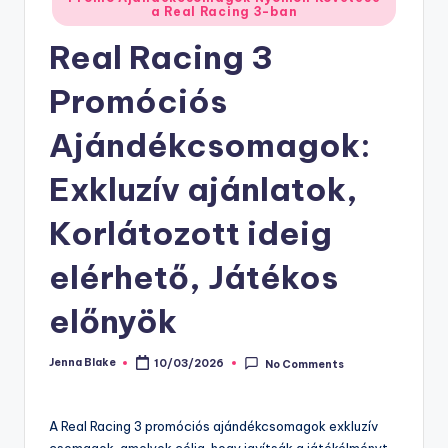
a Real Racing 3-ban
in
Real Racing 3
Promóciós
Ajándékcsomagok:
Exkluzív ajánlatok,
Korlátozott ideig
elérhető, Játékos
előnyök
Jenna Blake
10/03/2026
No Comments
Posted
by
A Real Racing 3 promóciós ajándékcsomagok exkluzív