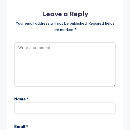
Leave a Reply
Your email address will not be published.
Required fields
are marked
*
Name
*
Email
*