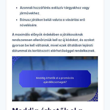
Azonnali hozzáférés exkluzív tárgyakhoz vagy
járművekhez.
Bónusz játékon belüli valuta a vásárlási erő
növelésére.
A maximális előnyök érdekében a játékosoknak
rendszeresen ellenőrizniük kell az új kódokat, és azokat
gyorsan be kell váltaniuk, mivel ezek általában lejárati
dátummal és korlátozott elérhetőséggel rendelkeznek.