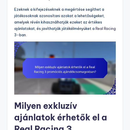
Ezeknek a kifejezéseknek a megértése segíthet a
játékosoknak azonosítani azokat a lehetőségeket,
amelyek révén kihasználhatják ezeket az értékes
ajánlatokat, és javíthatják játékélményüket a
Real Racing
3-ban.
Milyen exkluzív
ajánlatok érhetők el a
Real Racing 3