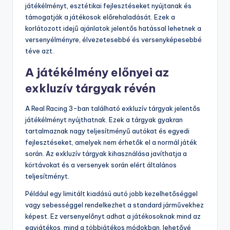
játékélményt, esztétikai fejlesztéseket nyújtanak és
támogatják a játékosok előrehaladását. Ezek a
korlátozott idejű ajánlatok jelentős hatással lehetnek a
versenyélményre, élvezetesebbé és versenyképesebbé
téve azt.
A játékélmény előnyei az
exkluzív tárgyak révén
A Real Racing 3-ban található exkluzív tárgyak jelentős
játékélményt nyújthatnak. Ezek a tárgyak gyakran
tartalmaznak nagy teljesítményű autókat és egyedi
fejlesztéseket, amelyek nem érhetők el a normál játék
során. Az exkluzív tárgyak kihasználása javíthatja a
körtávokat és a versenyek során elért általános
teljesítményt.
Például egy limitált kiadású autó jobb kezelhetőséggel
vagy sebességgel rendelkezhet a standard járművekhez
képest. Ez versenyelőnyt adhat a játékosoknak mind az
egyjátékos, mind a többjátékos módokban, lehetővé