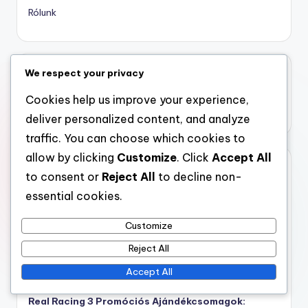
Rólunk
Keresés
We respect your privacy
Cookies help us improve your experience,
deliver personalized content, and analyze
traffic. You can choose which cookies to
allow by clicking
Customize
. Click
Accept All
Legutóbbi bejegyzések
to consent or
Reject All
to decline non-
essential cookies.
Real Racing 3 Ajándékcsomag Nyomonkövetés:
Ajánlatok megértése, Játékos élmények, Jutalom
struktúrák
Customize
Reject All
Korlátozott idejű esemény díjak a Real Racing 3-
ban: Közösségi kihívások, Együttműködési
Accept All
jutalmak, Játékos elköteleződés
Real Racing 3 Promóciós Ajándékcsomagok: