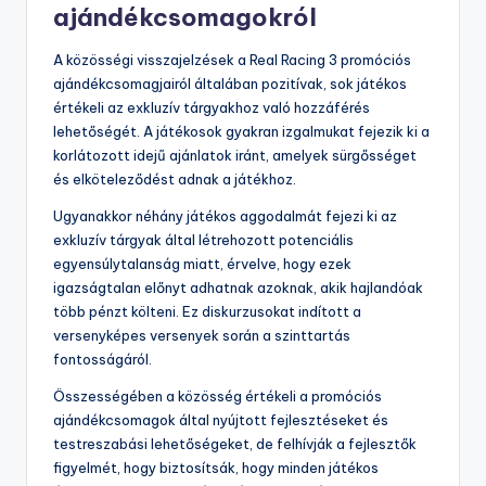
ajándékcsomagokról
A közösségi visszajelzések a Real Racing 3 promóciós
ajándékcsomagjairól általában pozitívak, sok játékos
értékeli az exkluzív tárgyakhoz való hozzáférés
lehetőségét. A játékosok gyakran izgalmukat fejezik ki a
korlátozott idejű ajánlatok iránt, amelyek sürgősséget
és elköteleződést adnak a játékhoz.
Ugyanakkor néhány játékos aggodalmát fejezi ki az
exkluzív tárgyak által létrehozott potenciális
egyensúlytalanság miatt, érvelve, hogy ezek
igazságtalan előnyt adhatnak azoknak, akik hajlandóak
több pénzt költeni. Ez diskurzusokat indított a
versenyképes versenyek során a szinttartás
fontosságáról.
Összességében a közösség értékeli a promóciós
ajándékcsomagok által nyújtott fejlesztéseket és
testreszabási lehetőségeket, de felhívják a fejlesztők
figyelmét, hogy biztosítsák, hogy minden játékos