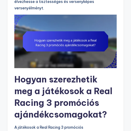
élvezhesse a tisztességes és versenyképes
versenyélményt.
Hogyan szerezhetik
meg a játékosok a Real
Racing 3 promóciós
ajándékcsomagokat?
A játékosok a Real Racing 3 promóciós