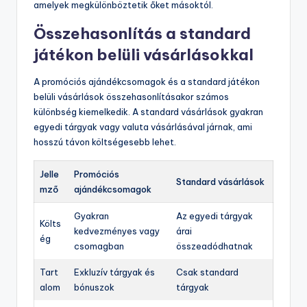
amelyek megkülönböztetik őket másoktól.
Összehasonlítás a standard
játékon belüli vásárlásokkal
A promóciós ajándékcsomagok és a standard játékon
belüli vásárlások összehasonlításakor számos
különbség kiemelkedik. A standard vásárlások gyakran
egyedi tárgyak vagy valuta vásárlásával járnak, ami
hosszú távon költségesebb lehet.
Jelle
Promóciós
Standard vásárlások
mző
ajándékcsomagok
Gyakran
Az egyedi tárgyak
Költs
kedvezményes vagy
árai
ég
csomagban
összeadódhatnak
Tart
Exkluzív tárgyak és
Csak standard
alom
bónuszok
tárgyak