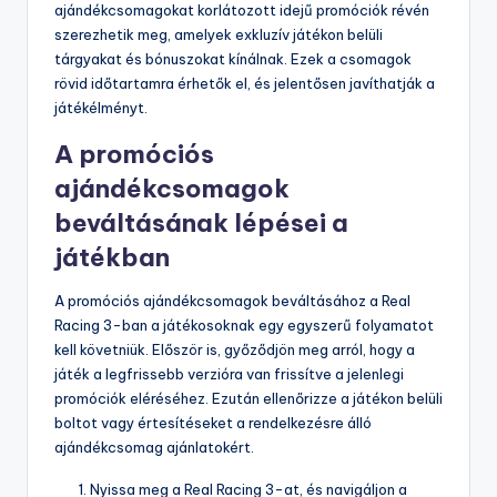
ajándékcsomagokat korlátozott idejű promóciók révén
szerezhetik meg, amelyek exkluzív játékon belüli
tárgyakat és bónuszokat kínálnak. Ezek a csomagok
rövid időtartamra érhetők el, és jelentősen javíthatják a
játékélményt.
A promóciós
ajándékcsomagok
beváltásának lépései a
játékban
A promóciós ajándékcsomagok beváltásához a Real
Racing 3-ban a játékosoknak egy egyszerű folyamatot
kell követniük. Először is, győződjön meg arról, hogy a
játék a legfrissebb verzióra van frissítve a jelenlegi
promóciók eléréséhez. Ezután ellenőrizze a játékon belüli
boltot vagy értesítéseket a rendelkezésre álló
ajándékcsomag ajánlatokért.
Nyissa meg a Real Racing 3-at, és navigáljon a