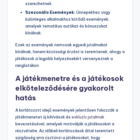
szerezhetnek.
Szezonális Események:
Ünnepekhez vagy
különleges alkalmakhoz kötődő események,
amelyek tematikus autókat és bónuszokat
kínálnak.
Ezek az események nemcsak egyedi jutalmakat
kínálnak, hanem közösségi érzést is teremtenek, ahogy a
játékosok a legjobb helyezésekért versenyeznek a
ranglistákon.
A játékmenetre és a játékosok
elköteleződésére gyakorolt
hatás
A korlátozott idejű események jelentősen fokozzák a
játékmenetet új kihívások és
exkluzív jutalmak
bevezetésével, amelyek motiválják a játékosokat a
részvételre. Az időbeli korlátozások által teremtett
sürgősség arra ösztönzi a játékosokat, hogy