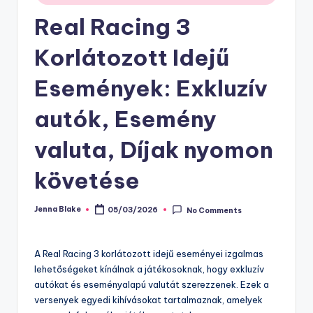
Real Racing 3
Korlátozott Idejű
Események: Exkluzív
autók, Esemény
valuta, Díjak nyomon
követése
Jenna Blake
05/03/2026
No Comments
Posted
by
A Real Racing 3 korlátozott idejű eseményei izgalmas
lehetőségeket kínálnak a játékosoknak, hogy exkluzív
autókat és eseményalapú valutát szerezzenek. Ezek a
versenyek egyedi kihívásokat tartalmaznak, amelyek