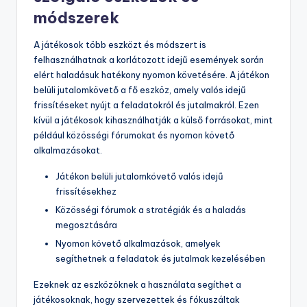
módszerek
A játékosok több eszközt és módszert is
felhasználhatnak a korlátozott idejű események során
elért haladásuk hatékony nyomon követésére. A játékon
belüli jutalomkövető a fő eszköz, amely valós idejű
frissítéseket nyújt a feladatokról és jutalmakról. Ezen
kívül a játékosok kihasználhatják a külső forrásokat, mint
például közösségi fórumokat és nyomon követő
alkalmazásokat.
Játékon belüli jutalomkövető valós idejű
frissítésekhez
Közösségi fórumok a stratégiák és a haladás
megosztására
Nyomon követő alkalmazások, amelyek
segíthetnek a feladatok és jutalmak kezelésében
Ezeknek az eszközöknek a használata segíthet a
játékosoknak, hogy szervezettek és fókuszáltak