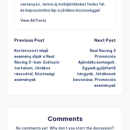
versenyez, Jenna új mobiljátékokat fedez fel,
és kapcsolatba lép a játékos közösséggel.
View All Posts
Post
Previous Post
Next Post
Korlátozott idejű
Real Racing 3
navigation
esemény díjak a Real
Promóciós
Racing 3-ban: Exkluzív
Ajándékcsomagok:
tartalom, Játékos
Egyedi gyűjthető
részvétel, Közösségi
tárgyak, Játékosok
események
bevonása, Promóciós
események
Comments
No comments yet. Why don’t you start the discussion?