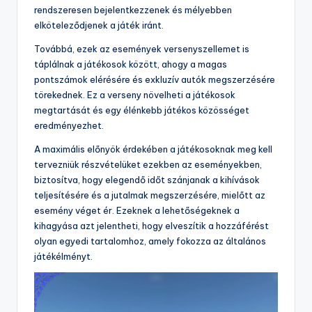
rendszeresen bejelentkezzenek és mélyebben
elköteleződjenek a játék iránt.
Továbbá, ezek az események versenyszellemet is
táplálnak a játékosok között, ahogy a magas
pontszámok elérésére és exkluzív autók megszerzésére
törekednek. Ez a verseny növelheti a játékosok
megtartását és egy élénkebb játékos közösséget
eredményezhet.
A maximális előnyök érdekében a játékosoknak meg kell
tervezniük részvételüket ezekben az eseményekben,
biztosítva, hogy elegendő időt szánjanak a kihívások
teljesítésére és a jutalmak megszerzésére, mielőtt az
esemény véget ér. Ezeknek a lehetőségeknek a
kihagyása azt jelentheti, hogy elveszítik a hozzáférést
olyan egyedi tartalomhoz, amely fokozza az általános
játékélményt.