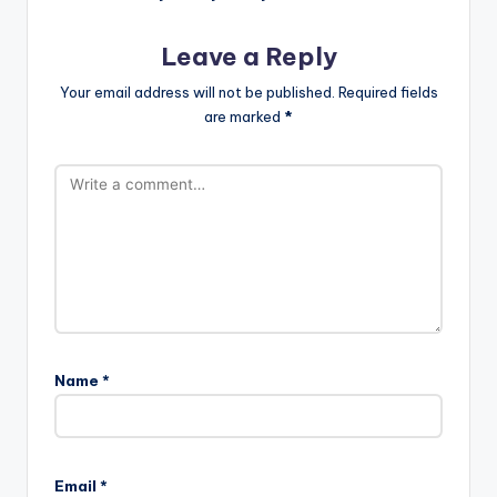
Leave a Reply
Your email address will not be published.
Required fields
are marked
*
Name
*
Email
*