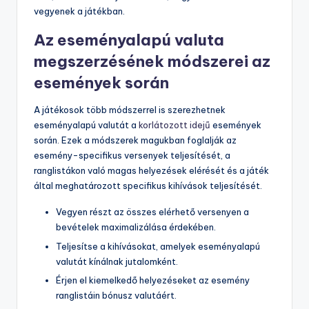
vegyenek a játékban.
Az eseményalapú valuta
megszerzésének módszerei az
események során
A játékosok több módszerrel is szerezhetnek
eseményalapú valutát a
korlátozott idejű
események
során. Ezek a módszerek magukban foglalják az
esemény-specifikus versenyek teljesítését, a
ranglistákon való magas helyezések elérését és a játék
által meghatározott specifikus kihívások teljesítését.
Vegyen részt az összes elérhető versenyen a
bevételek maximalizálása érdekében.
Teljesítse a kihívásokat, amelyek eseményalapú
valutát kínálnak jutalomként.
Érjen el kiemelkedő helyezéseket az esemény
ranglistáin bónusz valutáért.