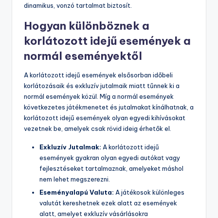
dinamikus, vonzó tartalmat biztosít.
Hogyan különböznek a
korlátozott idejű események a
normál eseményektől
A korlátozott idejű események elsősorban időbeli
korlátozásaik és exkluzív jutalmaik miatt tűnnek ki a
normál események közül. Míg a normál események
következetes játékmenetet és jutalmakat kínálhatnak, a
korlátozott idejű események olyan egyedi kihívásokat
vezetnek be, amelyek csak rövid ideig érhetők el.
Exkluzív Jutalmak:
A korlátozott idejű
események gyakran olyan egyedi autókat vagy
fejlesztéseket tartalmaznak, amelyeket máshol
nem lehet megszerezni.
Eseményalapú Valuta:
A játékosok különleges
valutát kereshetnek ezek alatt az események
alatt, amelyet exkluzív vásárlásokra