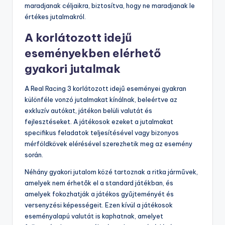
maradjanak céljaikra, biztosítva, hogy ne maradjanak le
értékes jutalmakról.
A korlátozott idejű
eseményekben elérhető
gyakori jutalmak
A Real Racing 3 korlátozott idejű eseményei gyakran
különféle vonzó jutalmakat kínálnak, beleértve az
exkluzív autókat, játékon belüli valutát és
fejlesztéseket. A játékosok ezeket a jutalmakat
specifikus feladatok teljesítésével vagy bizonyos
mérföldkövek elérésével szerezhetik meg az esemény
során.
Néhány gyakori jutalom közé tartoznak a ritka járművek,
amelyek nem érhetők el a standard játékban, és
amelyek fokozhatják a játékos gyűjteményét és
versenyzési képességeit. Ezen kívül a játékosok
eseményalapú valutát is kaphatnak, amelyet