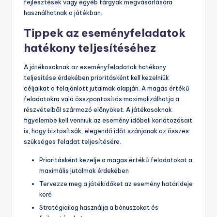
fejlesztések vagy egyéb tárgyak megvásárlására
használhatnak a játékban.
Tippek az eseményfeladatok
hatékony teljesítéséhez
A játékosoknak az eseményfeladatok hatékony
teljesítése érdekében prioritásként kell kezelniük
céljaikat a felajánlott jutalmak alapján. A magas értékű
feladatokra való összpontosítás maximalizálhatja a
részvételből származó előnyöket. A játékosoknak
figyelembe kell venniük az esemény időbeli korlátozásait
is, hogy biztosítsák, elegendő időt szánjanak az összes
szükséges feladat teljesítésére.
Prioritásként kezelje a magas értékű feladatokat a
maximális jutalmak érdekében
Tervezze meg a játékidőket az esemény határideje
köré
Stratégiailag használja a bónuszokat és