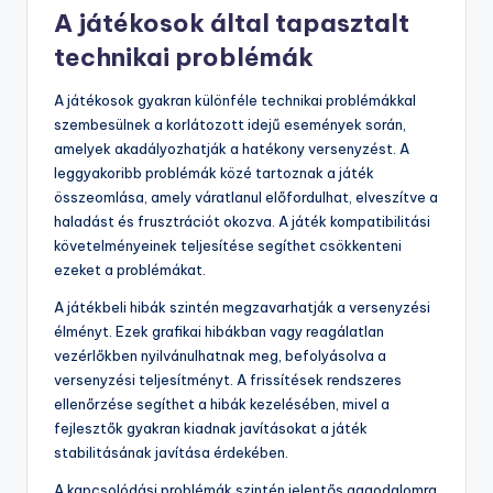
A játékosok által tapasztalt
technikai problémák
A játékosok gyakran különféle technikai problémákkal
szembesülnek a korlátozott idejű események során,
amelyek akadályozhatják a hatékony versenyzést. A
leggyakoribb problémák közé tartoznak a játék
összeomlása, amely váratlanul előfordulhat, elveszítve a
haladást és frusztrációt okozva. A játék kompatibilitási
követelményeinek teljesítése segíthet csökkenteni
ezeket a problémákat.
A játékbeli hibák szintén megzavarhatják a versenyzési
élményt. Ezek grafikai hibákban vagy reagálatlan
vezérlőkben nyilvánulhatnak meg, befolyásolva a
versenyzési teljesítményt. A frissítések rendszeres
ellenőrzése segíthet a hibák kezelésében, mivel a
fejlesztők gyakran kiadnak javításokat a játék
stabilitásának javítása érdekében.
A kapcsolódási problémák szintén jelentős aggodalomra