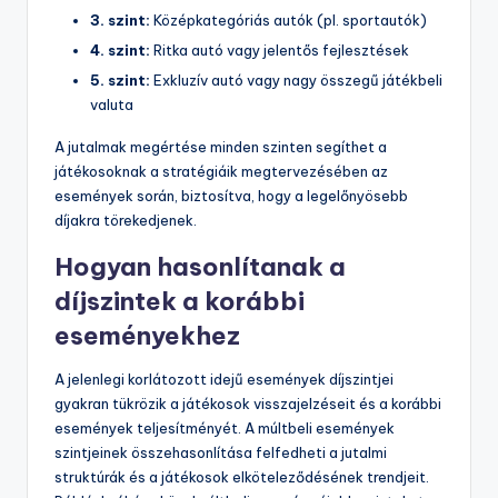
3. szint:
Középkategóriás autók (pl. sportautók)
4. szint:
Ritka autó vagy jelentős fejlesztések
5. szint:
Exkluzív autó vagy nagy összegű játékbeli
valuta
A jutalmak megértése minden szinten segíthet a
játékosoknak a stratégiáik megtervezésében az
események során, biztosítva, hogy a legelőnyösebb
díjakra törekedjenek.
Hogyan hasonlítanak a
díjszintek a korábbi
eseményekhez
A jelenlegi korlátozott idejű események díjszintjei
gyakran tükrözik a játékosok visszajelzéseit és a korábbi
események teljesítményét. A múltbeli események
szintjeinek összehasonlítása felfedheti a jutalmi
struktúrák és a játékosok elköteleződésének trendjeit.