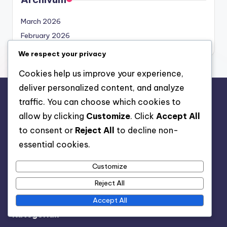
March 2026
February 2026
We respect your privacy
Cookies help us improve your experience,
deliver personalized content, and analyze
traffic. You can choose which cookies to
Jogi információk
allow by clicking
Customize
. Click
Accept All
Lépjen kapcsolatba velünk
to consent or
Reject All
to decline non-
Rólunk
essential cookies.
Szolgáltatási feltételek
Sütiszabályzat
Customize
Adatvédelmi irányelvek
Reject All
Accept All
Kategóriák