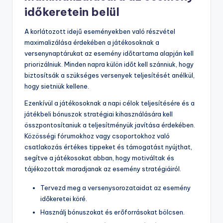
időkeretein belül
A korlátozott idejű eseményekben való részvétel
maximalizálása érdekében a játékosoknak a
versenynaptárukat az esemény időtartama alapján kell
priorizálniuk. Minden napra külön időt kell szánniuk, hogy
biztosítsák a szükséges versenyek teljesítését anélkül,
hogy sietniük kellene.
Ezenkívül a játékosoknak a napi célok teljesítésére és a
játékbeli bónuszok stratégiai kihasználására kell
összpontosítaniuk a teljesítményük javítása érdekében.
Közösségi fórumokhoz vagy csoportokhoz való
csatlakozás értékes tippeket és támogatást nyújthat,
segítve a játékosokat abban, hogy motiváltak és
tájékozottak maradjanak az esemény stratégiáiról.
Tervezd meg a versenysorozataidat az esemény
időkeretei köré.
Használj bónuszokat és erőforrásokat bölcsen.