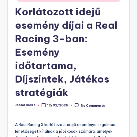
Korlátozott idejű
esemény díjai a Real
Racing 3-ban:
Esemény
időtartama,
Díjszintek, Játékos
stratégiák
Jenna Blake
12/02/2026
No Comments
Posted
by
A Real Racing 3 korlátozott idejű eseményei izgalmas
lehetőséget kínálnak a játékosok számára, amelyek