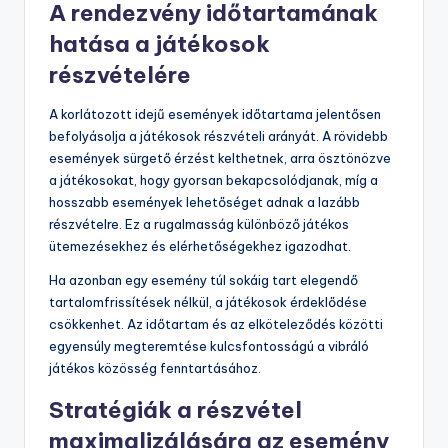
A rendezvény időtartamának
hatása a játékosok
részvételére
A korlátozott idejű események időtartama jelentősen
befolyásolja a játékosok részvételi arányát. A rövidebb
események sürgető érzést kelthetnek, arra ösztönözve
a játékosokat, hogy gyorsan bekapcsolódjanak, míg a
hosszabb események lehetőséget adnak a lazább
részvételre. Ez a rugalmasság különböző játékos
ütemezésekhez és elérhetőségekhez igazodhat.
Ha azonban egy esemény túl sokáig tart elegendő
tartalomfrissítések nélkül, a játékosok érdeklődése
csökkenhet. Az időtartam és az elköteleződés közötti
egyensúly megteremtése kulcsfontosságú a vibráló
játékos közösség fenntartásához.
Stratégiák a részvétel
maximalizálására az esemény