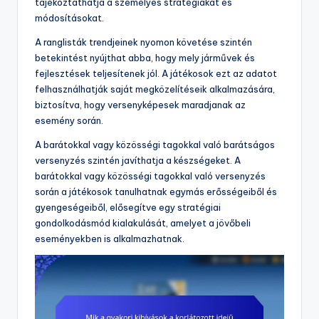
tájékoztathatja a személyes stratégiákat és
módosításokat.
A ranglisták trendjeinek nyomon követése szintén
betekintést nyújthat abba, hogy mely járművek és
fejlesztések teljesítenek jól. A játékosok ezt az adatot
felhasználhatják saját megközelítéseik alkalmazására,
biztosítva, hogy versenyképesek maradjanak az
esemény során.
A barátokkal vagy közösségi tagokkal való barátságos
versenyzés szintén javíthatja a készségeket. A
barátokkal vagy közösségi tagokkal való versenyzés
során a játékosok tanulhatnak egymás erősségeiből és
gyengeségeiből, elősegítve egy stratégiai
gondolkodásmód kialakulását, amelyet a jövőbeli
eseményekben is alkalmazhatnak.