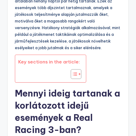
általában néhány naptól pár hétig tartanak. Ezek az
események több díjszintet tartalmaznak, amelyek a
játékosok teljesítménye alapján jutalmazzák őket,
motiválva őket a magasabb rangokért való
versenyzésre. Hatékony stratégiák alkalmazásával, mint
például a játékmenet taktikáinak optimalizálása és a
járműfejlesztések kezelése, a játékosok növelhetik
esélyeiket a jobb jutalmak és a siker elérésére.
Key sections in the article:
Mennyi ideig tartanak a
korlátozott idejű
események a Real
Racing 3-ban?