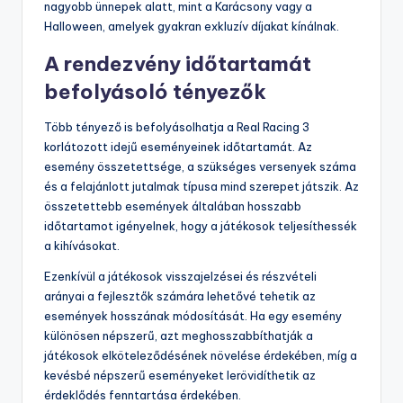
nagyobb ünnepek alatt, mint a Karácsony vagy a
Halloween, amelyek gyakran exkluzív díjakat kínálnak.
A rendezvény időtartamát
befolyásoló tényezők
Több tényező is befolyásolhatja a Real Racing 3
korlátozott idejű eseményeinek időtartamát. Az
esemény összetettsége, a szükséges versenyek száma
és a felajánlott jutalmak típusa mind szerepet játszik. Az
összetettebb események általában hosszabb
időtartamot igényelnek, hogy a játékosok teljesíthessék
a kihívásokat.
Ezenkívül a játékosok visszajelzései és részvételi
arányai a fejlesztők számára lehetővé tehetik az
események hosszának módosítását. Ha egy esemény
különösen népszerű, azt meghosszabbíthatják a
játékosok elköteleződésének növelése érdekében, míg a
kevésbé népszerű eseményeket lerövidíthetik az
érdeklődés fenntartása érdekében.