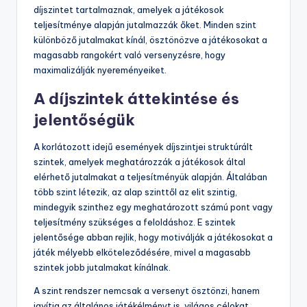
díjszintet tartalmaznak, amelyek a játékosok
teljesítménye alapján jutalmazzák őket. Minden szint
különböző jutalmakat kínál, ösztönözve a játékosokat a
magasabb rangokért való versenyzésre, hogy
maximalizálják nyereményeiket.
A díjszintek áttekintése és
jelentőségük
A korlátozott idejű események díjszintjei struktúrált
szintek, amelyek meghatározzák a játékosok által
elérhető jutalmakat a teljesítményük alapján. Általában
több szint létezik, az alap szinttől az elit szintig,
mindegyik szinthez egy meghatározott számú pont vagy
teljesítmény szükséges a feloldáshoz. E szintek
jelentősége abban rejlik, hogy motiválják a játékosokat a
játék mélyebb elköteleződésére, mivel a magasabb
szintek jobb jutalmakat kínálnak.
A szint rendszer nemcsak a versenyt ösztönzi, hanem
javítja az általános játékélményt is, világos célokat