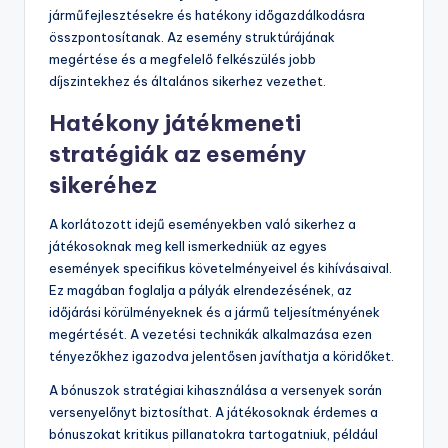
járműfejlesztésekre és hatékony időgazdálkodásra
összpontosítanak. Az esemény struktúrájának
megértése és a megfelelő felkészülés jobb
díjszintekhez és általános sikerhez vezethet.
Hatékony játékmeneti
stratégiák az esemény
sikeréhez
A korlátozott idejű eseményekben való sikerhez a
játékosoknak meg kell ismerkedniük az egyes
események specifikus követelményeivel és kihívásaival.
Ez magában foglalja a pályák elrendezésének, az
időjárási körülményeknek és a jármű teljesítményének
megértését. A vezetési technikák alkalmazása ezen
tényezőkhez igazodva jelentősen javíthatja a köridőket.
A bónuszok stratégiai kihasználása a versenyek során
versenyelőnyt biztosíthat. A játékosoknak érdemes a
bónuszokat kritikus pillanatokra tartogatniuk, például