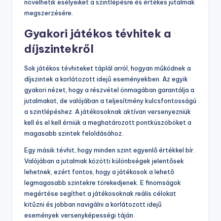
növelhetik esélyeiket a szintlépésre és értékes jutalmak
megszerzésére.
Gyakori játékos tévhitek a
díjszintekről
Sok játékos tévhiteket táplál arról, hogyan működnek a
díjszintek a korlátozott idejű eseményekben. Az egyik
gyakori nézet, hogy a részvétel önmagában garantálja a
jutalmakat, de valójában a teljesítmény kulcsfontosságú
a szintlépéshez. A játékosoknak aktívan versenyezniük
kell és el kell érniük a meghatározott pontküszöböket a
magasabb szintek feloldásához.
Egy másik tévhit, hogy minden szint egyenlő értékkel bír.
Valójában a jutalmak közötti különbségek jelentősek
lehetnek, ezért fontos, hogy a játékosok a lehető
legmagasabb szintekre törekedjenek. E finomságok
megértése segíthet a játékosoknak reális célokat
kitűzni és jobban navigálni a korlátozott idejű
események versenyképességi táján.