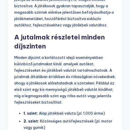
biztosítva. A játékosok gyakran tapasztalják, hogy a
magasabb szintek elérése jelentősen befolyásolhatja a
játékmenetüket, hozzáférést biztosítva exkluzív
autókhoz, fejlesztésekhez vagy játékbeli valutához.
A jutalmak részletei minden
díjszinten
Minden díjszint a korlátozott idejű eseményekben
különböző jutalmakat kínál, amelyek autókat,
fejlesztéseket és játékbeli valutát tartalmazhatnak. A
jutalmak általában értékben és ritkaságban növekednek,
ahogy a játékosok előrehaladnak a szinteken. Például az
első szint egy kis mennyiségű játékbeli valutát kínálhat,
míg a legmagasabb szint egy ritka autót vagy jelentős
fejlesztéseket biztosíthat.
1. szint:
Alap játékbeli valuta (pl. 1,000 érme)
2. szint:
Közönséges autófejlesztések (pl. motor
vagy gumik)