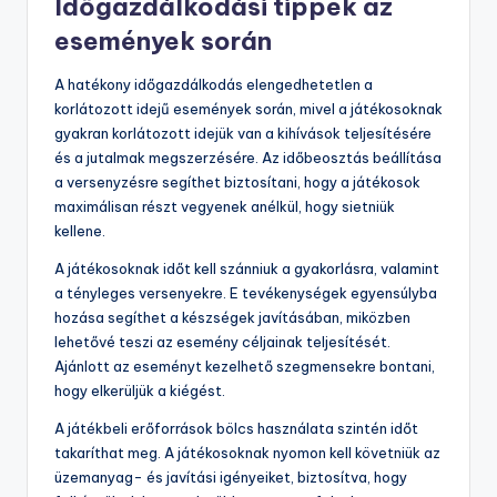
Időgazdálkodási tippek az
események során
A hatékony időgazdálkodás elengedhetetlen a
korlátozott idejű események során, mivel a játékosoknak
gyakran korlátozott idejük van a kihívások teljesítésére
és a jutalmak megszerzésére. Az időbeosztás beállítása
a versenyzésre segíthet biztosítani, hogy a játékosok
maximálisan részt vegyenek anélkül, hogy sietniük
kellene.
A játékosoknak időt kell szánniuk a gyakorlásra, valamint
a tényleges versenyekre. E tevékenységek egyensúlyba
hozása segíthet a készségek javításában, miközben
lehetővé teszi az esemény céljainak teljesítését.
Ajánlott az eseményt kezelhető szegmensekre bontani,
hogy elkerüljük a kiégést.
A játékbeli erőforrások bölcs használata szintén időt
takaríthat meg. A játékosoknak nyomon kell követniük az
üzemanyag- és javítási igényeiket, biztosítva, hogy