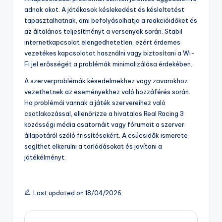
adnak okot. A játékosok késlekedést és késleltetést
tapasztalhatnak, ami befolyásolhatja a reakcióidőket és
az általános teljesítményt a versenyek során. Stabil
internetkapcsolat elengedhetetlen, ezért érdemes
vezetékes kapcsolatot használni vagy biztosítani a Wi-
Fi jel erősségét a problémák minimalizálása érdekében.
A szerverproblémák késedelmekhez vagy zavarokhoz
vezethetnek az eseményekhez való hozzáférés során.
Ha problémái vannak a játék szervereihez való
csatlakozással, ellenőrizze a hivatalos Real Racing 3
közösségi média csatornáit vagy fórumait a szerver
állapotáról szóló frissítésekért. A csúcsidők ismerete
segíthet elkerülni a torlódásokat és javítani a
játékélményt.
Last updated on 18/04/2026