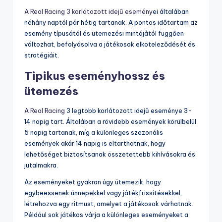
A Real Racing 3
korlátozott idejű esemény
ei általában
néhány naptól pár hétig tartanak. A pontos időtartam az
esemény típusától és ütemezési mintájától függően
változhat, befolyásolva a játékosok elköteleződését és
stratégiáit.
Tipikus eseményhossz és
ütemezés
A Real Racing
3 legtöbb korlátozott idejű eseménye 3-
14 napig tart. Általában a rövidebb események körülbelül
5 napig tartanak, míg a különleges szezonális
események akár 14 napig is eltarthatnak, hogy
lehetőséget biztosítsanak összetettebb kihívásokra és
jutalmakra.
Az eseményeket gyakran úgy ütemezik, hogy
egybeessenek ünnepekkel vagy játékfrissítésekkel,
létrehozva egy ritmust, amelyet a játékosok várhatnak.
Például sok játékos várja a különleges eseményeket a