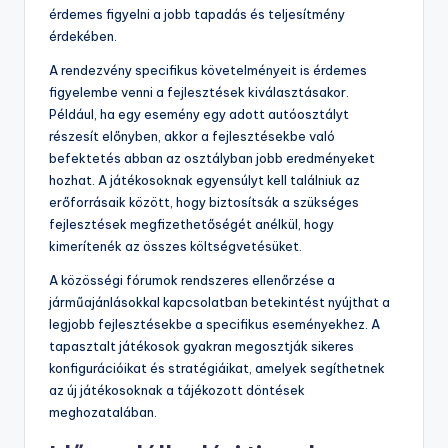
érdemes figyelni a jobb tapadás és teljesítmény
érdekében.
A rendezvény specifikus követelményeit is érdemes
figyelembe venni a fejlesztések kiválasztásakor.
Például, ha egy esemény egy adott autóosztályt
részesít előnyben, akkor a fejlesztésekbe való
befektetés abban az osztályban jobb eredményeket
hozhat. A játékosoknak egyensúlyt kell találniuk az
erőforrásaik között, hogy biztosítsák a szükséges
fejlesztések megfizethetőségét anélkül, hogy
kimerítenék az összes költségvetésüket.
A közösségi fórumok rendszeres ellenőrzése a
járműajánlásokkal kapcsolatban betekintést nyújthat a
legjobb fejlesztésekbe a specifikus eseményekhez. A
tapasztalt játékosok gyakran megosztják sikeres
konfigurációikat és stratégiáikat, amelyek segíthetnek
az új játékosoknak a tájékozott döntések
meghozatalában.