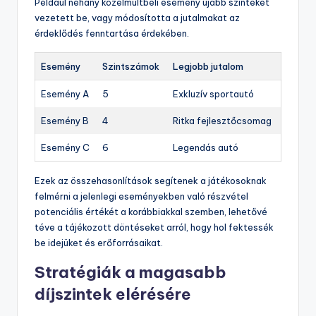
Például néhány közelmúltbeli esemény újabb szinteket
vezetett be, vagy módosította a jutalmakat az
érdeklődés fenntartása érdekében.
Esemény
Szintszámok
Legjobb jutalom
Esemény A
5
Exkluzív sportautó
Esemény B
4
Ritka fejlesztőcsomag
Esemény C
6
Legendás autó
Ezek az összehasonlítások segítenek a játékosoknak
felmérni a jelenlegi eseményekben való részvétel
potenciális értékét a korábbiakkal szemben, lehetővé
téve a tájékozott döntéseket arról, hogy hol fektessék
be idejüket és erőforrásaikat.
Stratégiák a magasabb
díjszintek elérésére