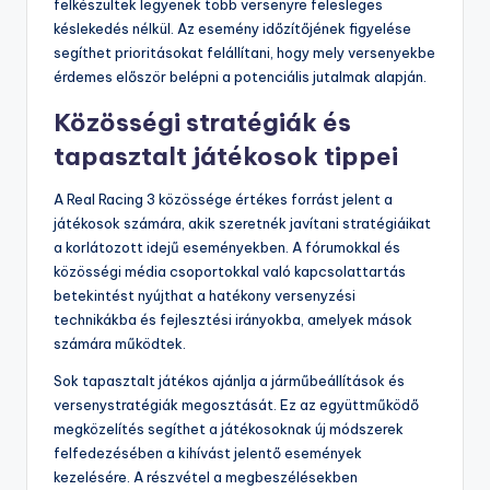
felkészültek legyenek több versenyre felesleges
késlekedés nélkül. Az esemény időzítőjének figyelése
segíthet prioritásokat felállítani, hogy mely versenyekbe
érdemes először belépni a potenciális jutalmak alapján.
Közösségi stratégiák és
tapasztalt játékosok tippei
A Real Racing 3 közössége értékes forrást jelent a
játékosok számára, akik szeretnék javítani stratégiáikat
a korlátozott idejű eseményekben. A fórumokkal és
közösségi média csoportokkal való kapcsolattartás
betekintést nyújthat a hatékony versenyzési
technikákba és fejlesztési irányokba, amelyek mások
számára működtek.
Sok tapasztalt játékos ajánlja a járműbeállítások és
versenystratégiák megosztását. Ez az együttműködő
megközelítés segíthet a játékosoknak új módszerek
felfedezésében a kihívást jelentő események
kezelésére. A részvétel a megbeszélésekben