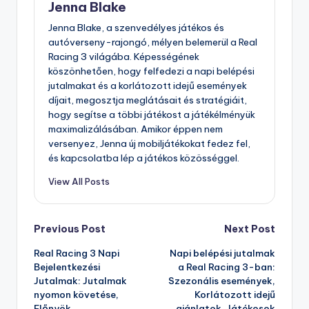
Jenna Blake
Jenna Blake, a szenvedélyes játékos és
autóverseny-rajongó, mélyen belemerül a Real
Racing 3 világába. Képességének
köszönhetően, hogy felfedezi a napi belépési
jutalmakat és a korlátozott idejű események
díjait, megosztja meglátásait és stratégiáit,
hogy segítse a többi játékost a játékélményük
maximalizálásában. Amikor éppen nem
versenyez, Jenna új mobiljátékokat fedez fel,
és kapcsolatba lép a játékos közösséggel.
View All Posts
Post
Previous Post
Next Post
Real Racing 3 Napi
Napi belépési jutalmak
navigation
Bejelentkezési
a Real Racing 3-ban:
Jutalmak: Jutalmak
Szezonális események,
nyomon követése,
Korlátozott idejű
Előnyök
ajánlatok, Játékosok