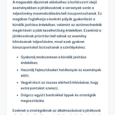
A magasabb díjszintek eléréséhez a korlátozott idejű
eseményekben a játékosoknak a versenyek során a
teljesítmény maximalizálására kell összpontosítaniuk. Ez
magában foglalhatja a konkrét pályák gyakorlását a
köridők javítása érdekében, valamint az autómechanikák
megértését a jobb kezelhetőség érdekében. Ezenkívül a
játékosoknak prioritást kell adniuk az esemény
kihívásainak teljesítésére, mivel ezek gyakran
bónuszpontokat biztosítanak a szintlépéshez.
Gyakorolj rendszeresen a köridők javítása
érdekében.
Használj fejlesztéseket hatékonyan az események
előtt.
Vegyél részt az összes elérhető kihívásban, hogy
extra pontokat szerezz.
Dolgozz együtt barátokkal tippek és stratégiák
megosztására.
Ezeknek a stratégiáknak az alkalmazásával a játékosok