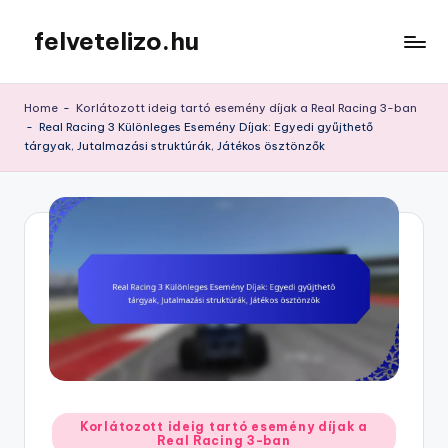
felvetelizo.hu
Skip
to
content
Home
-
Korlátozott ideig tartó esemény díjak a Real Racing 3-ban
-
Real Racing 3 Különleges Esemény Díjak: Egyedi gyűjthető
tárgyak, Jutalmazási struktúrák, Játékos ösztönzők
Posted
Korlátozott ideig tartó esemény díjak a
Real Racing 3-ban
in