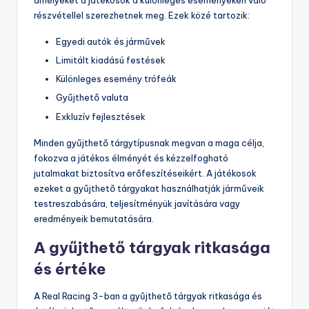
amelyeket a játékosok a különleges eseményeken való
részvétellel szerezhetnek meg. Ezek közé tartozik:
Egyedi autók és járművek
Limitált kiadású festések
Különleges esemény trófeák
Gyűjthető valuta
Exkluzív fejlesztések
Minden gyűjthető tárgytípusnak megvan a maga célja,
fokozva a játékos élményét és kézzelfogható
jutalmakat biztosítva erőfeszítéseikért. A játékosok
ezeket a gyűjthető tárgyakat használhatják járműveik
testreszabására, teljesítményük javítására vagy
eredményeik bemutatására.
A gyűjthető tárgyak ritkasága
és értéke
A Real Racing 3-ban a gyűjthető tárgyak ritkasága és