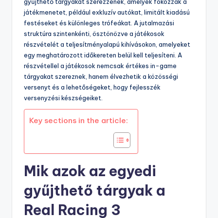
gyűjthető tárgyakat szerezzenek, amelyek fokozzák a
játékmenetet, például exkluzív autókat, limitált kiadású
festéseket és különleges trófeákat. A jutalmazási
struktúra szintenkénti, ösztönözve a játékosok
részvételét a teljesítményalapú kihívásokon, amelyeket
egy meghatározott időkereten belül kell teljesíteni. A
részvétellel a játékosok nemcsak értékes in-game
tárgyakat szereznek, hanem élvezhetik a közösségi
versenyt és a lehetőségeket, hogy fejlesszék
versenyzési készségeiket.
Key sections in the article:
Mik azok az egyedi
gyűjthető tárgyak a
Real Racing 3