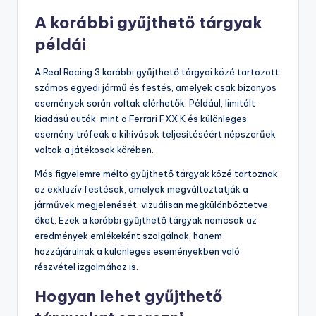
A korábbi gyűjthető tárgyak
példái
A Real Racing 3 korábbi gyűjthető tárgyai közé tartozott
számos egyedi jármű és festés, amelyek csak bizonyos
események során voltak elérhetők. Például, limitált
kiadású autók, mint a Ferrari FXX K és különleges
esemény trófeák a kihívások teljesítéséért népszerűek
voltak a játékosok körében.
Más figyelemre méltó gyűjthető tárgyak közé tartoznak
az exkluzív festések, amelyek megváltoztatják a
járművek megjelenését, vizuálisan megkülönböztetve
őket. Ezek a korábbi gyűjthető tárgyak nemcsak az
eredmények emlékeként szolgálnak, hanem
hozzájárulnak a különleges eseményekben való
részvétel izgalmához is.
Hogyan lehet gyűjthető