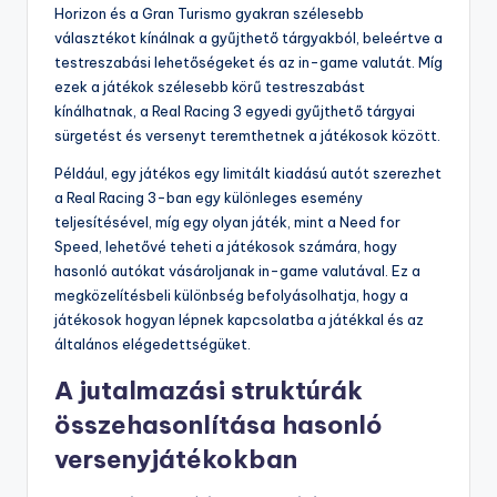
Horizon és a Gran Turismo gyakran szélesebb
választékot kínálnak a gyűjthető tárgyakból, beleértve a
testreszabási lehetőségeket és az in-game valutát. Míg
ezek a játékok szélesebb körű testreszabást
kínálhatnak, a Real Racing 3 egyedi gyűjthető tárgyai
sürgetést és versenyt teremthetnek a játékosok között.
Például, egy játékos egy limitált kiadású autót szerezhet
a Real Racing 3-ban egy különleges esemény
teljesítésével, míg egy olyan játék, mint a Need for
Speed, lehetővé teheti a játékosok számára, hogy
hasonló autókat vásároljanak in-game valutával. Ez a
megközelítésbeli különbség befolyásolhatja, hogy a
játékosok hogyan lépnek kapcsolatba a játékkal és az
általános elégedettségüket.
A jutalmazási struktúrák
összehasonlítása hasonló
versenyjátékokban