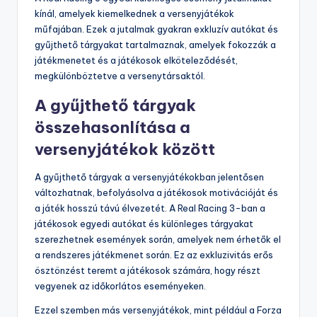
kínál, amelyek kiemelkednek a versenyjátékok
műfajában. Ezek a jutalmak gyakran exkluzív autókat és
gyűjthető tárgyakat tartalmaznak, amelyek fokozzák a
játékmenetet és a játékosok elköteleződését,
megkülönböztetve a versenytársaktól.
A gyűjthető tárgyak
összehasonlítása a
versenyjátékok között
A gyűjthető tárgyak a versenyjátékokban jelentősen
változhatnak, befolyásolva a játékosok motivációját és
a játék hosszú távú élvezetét. A Real Racing 3-ban a
játékosok egyedi autókat és különleges tárgyakat
szerezhetnek események során, amelyek nem érhetők el
a rendszeres játékmenet során. Ez az exkluzivitás erős
ösztönzést teremt a játékosok számára, hogy részt
vegyenek az időkorlátos eseményeken.
Ezzel szemben más versenyjátékok, mint például a Forza