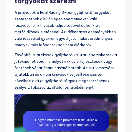
tárgyakat szerezni
A játékosok a Real Racing 3-ban gyűjthető tárgyakat
szerezhetnek a különleges eseményeken való
részvétellel, kihívások teljesítésével és konkrét
mérföldkövek elérésével. Az időkorlátos eseményekben
való részvétel gyakran egyedi jutalmakat eredményez,
amelyek más időpontokban nem elérhetők.
Továbbá, a játékosok gyűjthető valutát is kereshetnek a
játékmenet során, amelyet exkluzív fejlesztések vagy
festések vásárlására használhatnak. Az aktív részvétel
a játékban és a napi kihívások teljesítése szintén
növelheti a ritka gyűjthető tárgyak megszerzésének
esélyeit, fokozva az általános játékélményt.