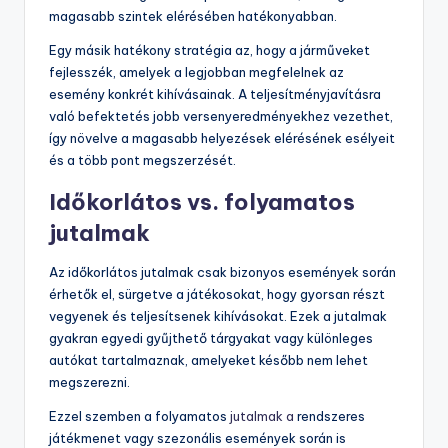
magasabb szintek elérésében hatékonyabban.
Egy másik hatékony stratégia az, hogy a járműveket
fejlesszék, amelyek a legjobban megfelelnek az
esemény konkrét kihívásainak. A teljesítményjavításra
való befektetés jobb versenyeredményekhez vezethet,
így növelve a magasabb helyezések elérésének esélyeit
és a több pont megszerzését.
Időkorlátos vs. folyamatos
jutalmak
Az időkorlátos jutalmak csak bizonyos események során
érhetők el, sürgetve a játékosokat, hogy gyorsan részt
vegyenek és teljesítsenek kihívásokat. Ezek a jutalmak
gyakran egyedi gyűjthető tárgyakat vagy különleges
autókat tartalmaznak, amelyeket később nem lehet
megszerezni.
Ezzel szemben a folyamatos
jutalmak a
rendszeres
játékmenet vagy szezonális események során is