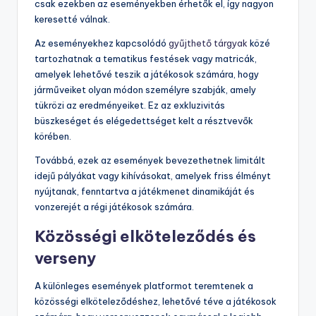
csak ezekben az eseményekben érhetők el, így nagyon
keresetté válnak.
Az eseményekhez kapcsolódó
gyűjthető tárgyak
közé
tartozhatnak a tematikus festések vagy matricák,
amelyek lehetővé teszik a játékosok számára, hogy
járműveiket olyan módon személyre szabják, amely
tükrözi az eredményeiket. Ez az exkluzivitás
büszkeséget és elégedettséget kelt a résztvevők
körében.
Továbbá, ezek az események bevezethetnek limitált
idejű pályákat vagy kihívásokat, amelyek friss élményt
nyújtanak, fenntartva a játékmenet dinamikáját és
vonzerejét a régi játékosok számára.
Közösségi elköteleződés és
verseny
A különleges események platformot teremtenek a
közösségi elköteleződéshez, lehetővé téve a játékosok