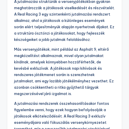
A jutalmazási struktúrák a versenyjátékokban gyakran
meghatározzák a játékosok viselkedését és részvételét.
A Real Racing 3 egy szintenkénti jutalmazási rendszert
alkalmaz, ahol a játékosok a különleges események
során elért teljesítményük alapján nyerhetnek díjakat. Ez
a struktúra ösztönzi a játékosokat, hogy fejlesszék
készségeiket a jobb jutalmak feloldásához.
Más versenyjátékok, mint például az Asphalt 9, eltérő
megközelítést alkalmaznak, mivel olyan jutalmakat
kínálnak, amelyek könnyebben hozzáférhetők, de
kevésbé exkluzívak. A játékosok napi kihívások és
rendszeres játékmenet során is szerezhetnek
jutalmakat, ami egy lazább játékélményhez vezethet. Ez
azonban csökkentheti a ritka gyűjthető tárgyak
megszerzésével járó izgalmat is.
A jutalmazási rendszerek összehasonlításakor fontos
figyelembe venni, hogy ezek hogyan befolyásolják a
játékosok elköteleződését. A Real Racing 3 exkluzív
eseménydíjaira való fókuszálás versenykörnyezetet
teremthet, míg a egyszerűbb jutalmazási struktúrával