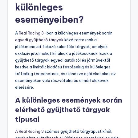
különleges
eseményeiben?
A
Real Racing 3
-ban a különleges események során
egyedi gyűjthető tárgyak
közé tartoznak a
játékmenetet fokozó különféle tárgyak, amelyek
exkluzív jutalmakat kínálnak a játékosoknak. Ezek a
gyűjthető tárgyak egyedi autóktól és járművektől
kezdve a limitált kiadású festésekig és különleges
trófeákig terjedhetnek, ösztönözve a játékosokat az
eseményeken való részvételre és a mérföldkövek
elérésére.
A különleges események során
elérhető gyűjthető tárgyak
típusai
A Real Racing 3
számos gyűjthető tárgytípust kínál,