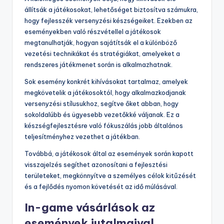
állítsák a játékosokat, lehetőséget biztosítva számukra,
hogy fejlesszék versenyzési készségeiket. Ezekben az
eseményekben való részvétellel a játékosok
megtanulhatják, hogyan sajátítsák el a különböző
vezetési technikákat és stratégiákat, amelyeket a
rendszeres játékmenet során is alkalmazhatnak.
Sok esemény konkrét kihívásokat tartalmaz, amelyek
megkövetelik a játékosoktól, hogy alkalmazkodjanak
versenyzési stílusukhoz, segítve őket abban, hogy
sokoldalúbb és ügyesebb vezetőkké váljanak. Ez a
készségfejlesztésre való fókuszálás jobb általános
teljesítményhez vezethet a játékban.
Továbbá, a játékosok által az események során kapott
visszajelzés segíthet azonosítani a fejlesztési
területeket, megkönnyítve a személyes célok kitűzését
és a fejlődés nyomon követését az idő múlásával.
In-game vásárlások az
események jutalmaival