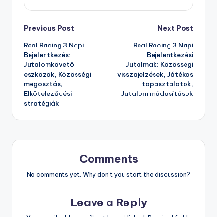
Post
Previous Post
Next Post
Real Racing 3 Napi
Real Racing 3 Napi
navigation
Bejelentkezés:
Bejelentkezési
Jutalomkövető
Jutalmak: Közösségi
eszközök, Közösségi
visszajelzések, Játékos
megosztás,
tapasztalatok,
Elköteleződési
Jutalom módosítások
stratégiák
Comments
No comments yet. Why don’t you start the discussion?
Leave a Reply