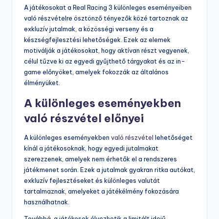
A játékosokat a Real Racing 3 különleges eseményeiben
való részvételre ösztönző tényezők közé tartoznak az
exkluzív jutalmak, a közösségi verseny és a
készségfejlesztési lehetőségek. Ezek az elemek
motiválják a játékosokat, hogy aktívan részt vegyenek,
célul tűzve ki az egyedi gyűjthető tárgyakat és az in-
game előnyöket, amelyek fokozzák az általános
élményüket.
A különleges eseményekben
való részvétel előnyei
A különleges eseményekben
való részvétel
lehetőséget
kínál a játékosoknak, hogy egyedi jutalmakat
szerezzenek, amelyek nem érhetők el a rendszeres
játékmenet során. Ezek a jutalmak gyakran ritka autókat,
exkluzív fejlesztéseket és különleges valutát
tartalmaznak, amelyeket a játékélmény fokozására
használhatnak.
Továbbá, a játékosok élvezhetik a limitált idejű