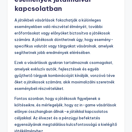
kapcsolatban
A játékbeli vásárlások fokozhatják a különleges
eseményekben való részvétel élményét, további
erőforrásokat vagy előnyöket biztosítva a játékosok
számára. A játékosok dönthetnek úgy, hogy esemény-
specifikus valutát vagy tárgyakat vásárolnak, amelyek
segíthetnek jobb eredmények elérésében.
Ezek a vásárlások gyakran tartalmaznak csomagokat,
amelyek exkluzív autók, fejlesztések és egyéb
gyűjthető tárgyak kombinációját kínálják, vonzóvá téve
őket a játékosok számára, akik maximalizálni szeretnék
eseménybeli részvételüket.
Fontos azonban, hogy a játékosok figyeljenek a
költéseikre, és mérlegeljék, hogy az in-game vásárlások
előnyei összhangban állnak-e játékkal kapcsolatos
céljaikkal. Az élvezet és a pénzügyi befektetés
egyensúlyának megtalálása kulcsfontosságú a kielégítő
játékélményhez.