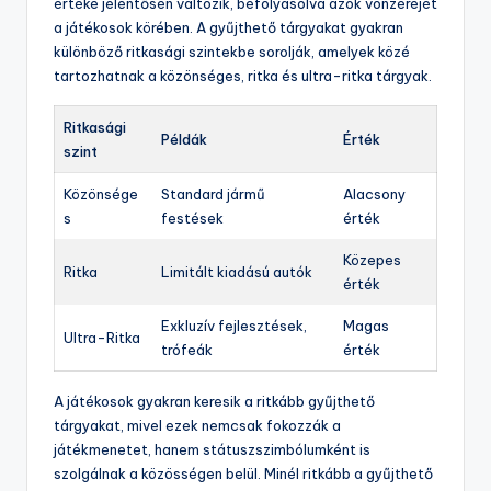
értéke jelentősen változik, befolyásolva azok vonzerejét
a játékosok körében. A gyűjthető tárgyakat gyakran
különböző ritkasági szintekbe sorolják, amelyek közé
tartozhatnak a közönséges, ritka és ultra-ritka tárgyak.
Ritkasági
Példák
Érték
szint
Közönsége
Standard jármű
Alacsony
s
festések
érték
Közepes
Ritka
Limitált kiadású autók
érték
Exkluzív fejlesztések,
Magas
Ultra-Ritka
trófeák
érték
A játékosok gyakran keresik a ritkább gyűjthető
tárgyakat, mivel ezek nemcsak fokozzák a
játékmenetet, hanem státuszszimbólumként is
szolgálnak a közösségen belül. Minél ritkább a gyűjthető