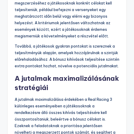
megszerzéséhez a játékosoknak konkrét célokat kell
teljesíteniük, például befejezni a versenyeket egy
meghatározott időn belül vagy elérni egy bizonyos
helyezést. A kritériumok jelentősen változhatnak az
események között, ezért a játékosoknak érdemes
megismerniük a követelményeket a részvétel előtt.
Továbbá, a játékosok gyakran pontokat is szereznek a
teljesítményük alapján, amelyek hozzájárulnak a szintjük
előrehaladásához. A bónusz kihívások teljesítése szintén
extra pontokat hozhat, növelve a potenciális jutalmakat.
A jutalmak maximalizálásának
stratégiái
A jutalmak maximalizálása érdekében a Real Racing 3
különleges eseményeiben a játékosoknak a
rendelkezésre álló összes kihívás teljesítésére kell
összpontosítaniuk, beleértve a bónusz célokat is.
Ezeknek a feladatoknak a prioritása jelentősen
növelheti a megszerzett pontok számát, és segíthet a