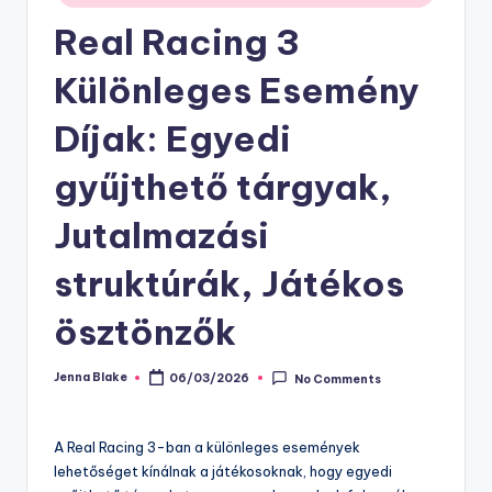
Real Racing 3
Különleges Esemény
Díjak: Egyedi
gyűjthető tárgyak,
Jutalmazási
struktúrák, Játékos
ösztönzők
Jenna Blake
06/03/2026
No Comments
Posted
by
A Real Racing 3-ban a különleges események
lehetőséget kínálnak a játékosoknak, hogy egyedi