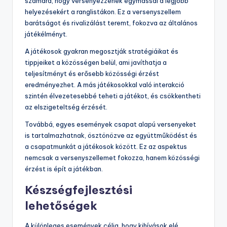
számára, hogy versenyezzenek egymással a legjobb
helyezésekért a ranglistákon. Ez a versenyszellem
barátságot és rivalizálást teremt, fokozva az általános
játékélményt.
A játékosok gyakran megosztják stratégiáikat és
tippjeiket a közösségen belül, ami javíthatja a
teljesítményt és erősebb közösségi érzést
eredményezhet. A más játékosokkal való interakció
szintén élvezetesebbé teheti a játékot, és csökkentheti
az elszigeteltség érzését.
Továbbá, egyes események csapat alapú versenyeket
is tartalmazhatnak, ösztönözve az együttműködést és
a csapatmunkát a játékosok között. Ez az aspektus
nemcsak a versenyszellemet fokozza, hanem közösségi
érzést is épít a játékban.
Készségfejlesztési
lehetőségek
A különleges események célja, hogy kihívások elé