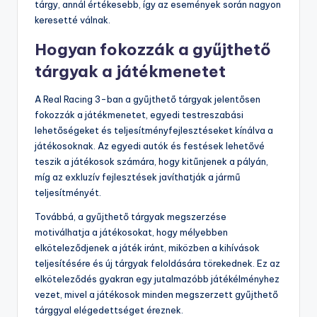
tárgy, annál értékesebb, így az események során nagyon
keresetté válnak.
Hogyan fokozzák a gyűjthető
tárgyak a játékmenetet
A Real Racing 3-ban a gyűjthető tárgyak jelentősen
fokozzák a játékmenetet, egyedi testreszabási
lehetőségeket és teljesítményfejlesztéseket kínálva a
játékosoknak. Az egyedi autók és festések lehetővé
teszik a játékosok számára, hogy kitűnjenek a pályán,
míg az exkluzív fejlesztések javíthatják a jármű
teljesítményét.
Továbbá, a gyűjthető tárgyak megszerzése
motiválhatja a játékosokat, hogy mélyebben
elköteleződjenek a játék iránt, miközben a kihívások
teljesítésére és új tárgyak feloldására törekednek. Ez az
elköteleződés gyakran egy jutalmazóbb játékélményhez
vezet, mivel a játékosok minden megszerzett gyűjthető
tárggyal elégedettséget éreznek.